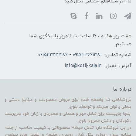
ما را در شبکه‌های اجتماعی دنبال کنید:
هفت روز هفته ، 16 ساعت شبانه‌روز پاسخگوی شما
هستیم
شماره تماس:
09154366138 - 09154344486
آدرس ایمیل:
info@kotij-kala.ir
درباره ما
فروشگاهی که واسطه شده برای فروش محصولات و صنایع دستی و
محلی بانوان هنرمند و توانمند بلوچ.
اینجا جاییست برای تبادل مهر و همدلی و همدردی با زنان خود سرپرست
، کودکان و دانش محروم بلوچ .
در این فروشگاه داره تلاش میشه محصولاتی با کیفیت مناسب از جمله
صنایع سوزن دوزی مثل شال، روسری، مقنعه و قطعه های پیراهن،