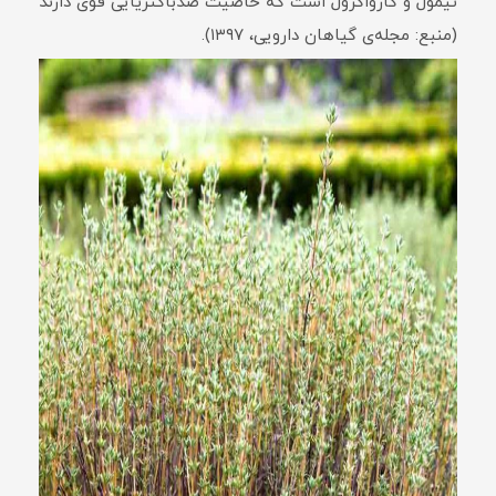
تیمول و کارواکرول است که خاصیت ضدباکتریایی قوی دارند
(منبع: مجله‌ی گیاهان دارویی، ۱۳۹۷).