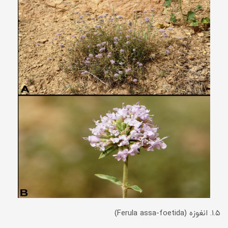
۱.۵. انغوزه (Ferula assa-foetida)