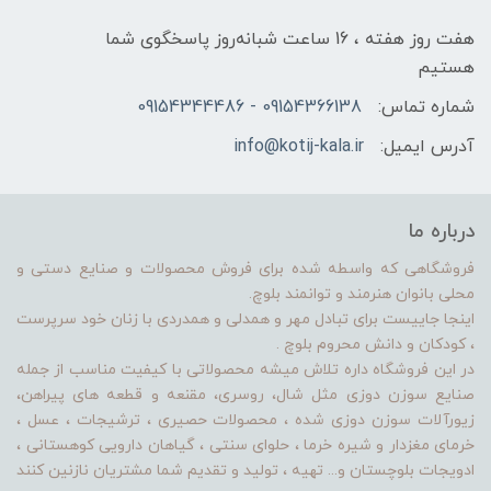
هفت روز هفته ، 16 ساعت شبانه‌روز پاسخگوی شما
هستیم
شماره تماس:
09154366138 - 09154344486
آدرس ایمیل:
info@kotij-kala.ir
درباره ما
فروشگاهی که واسطه شده برای فروش محصولات و صنایع دستی و
محلی بانوان هنرمند و توانمند بلوچ.
اینجا جاییست برای تبادل مهر و همدلی و همدردی با زنان خود سرپرست
، کودکان و دانش محروم بلوچ .
در این فروشگاه داره تلاش میشه محصولاتی با کیفیت مناسب از جمله
صنایع سوزن دوزی مثل شال، روسری، مقنعه و قطعه های پیراهن،
زیورآلات سوزن دوزی شده ، محصولات حصیری ، ترشیجات ، عسل ،
خرمای مغزدار و شیره خرما ، حلوای سنتی ، گیاهان دارویی کوهستانی ،
ادویجات بلوچستان و... تهیه ، تولید و تقدیم شما مشتریان نازنین کنند