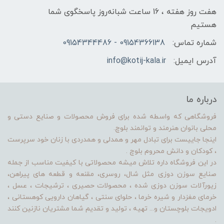
هفت روز هفته ، 16 ساعت شبانه‌روز پاسخگوی شما
هستیم
شماره تماس:
09154366138 - 09154344486
آدرس ایمیل:
info@kotij-kala.ir
درباره ما
فروشگاهی که واسطه شده برای فروش محصولات و صنایع دستی و
محلی بانوان هنرمند و توانمند بلوچ.
اینجا جاییست برای تبادل مهر و همدلی و همدردی با زنان خود سرپرست
، کودکان و دانش محروم بلوچ .
در این فروشگاه داره تلاش میشه محصولاتی با کیفیت مناسب از جمله
صنایع سوزن دوزی مثل شال، روسری، مقنعه و قطعه های پیراهن،
زیورآلات سوزن دوزی شده ، محصولات حصیری ، ترشیجات ، عسل ،
خرمای مغزدار و شیره خرما ، حلوای سنتی ، گیاهان دارویی کوهستانی ،
ادویجات بلوچستان و... تهیه ، تولید و تقدیم شما مشتریان نازنین کنند
.