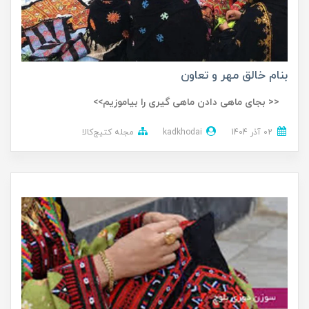
بنام خالق مهر و تعاون
<< بجای ماهی دادن ماهی گیری را بیاموزیم>>
02 آذر 1404
kadkhodai
مجله کتیج‌کالا