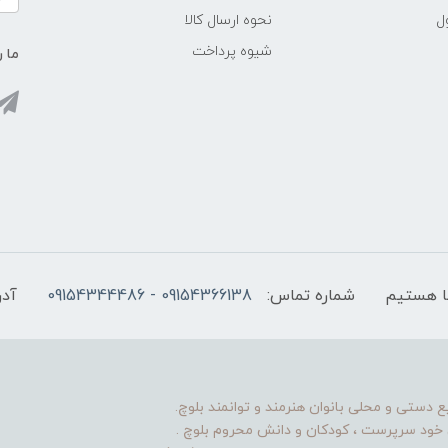
ل
نحوه ارسال کالا
شیوه پرداخت
ما ر
شماره تماس:
09154366138 - 09154344486
آدر
ستی و محلی بانوان هنرمند و توانمند بلوچ.
ن خود سرپرست ، کودکان و دانش محروم بلوچ .