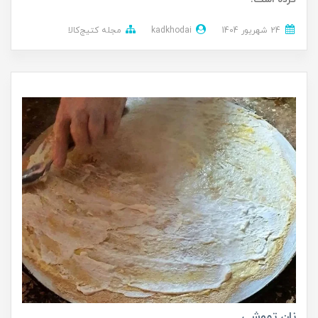
24 شهریور 1404
kadkhodai
مجله کتیج‌کالا
نان تموشی