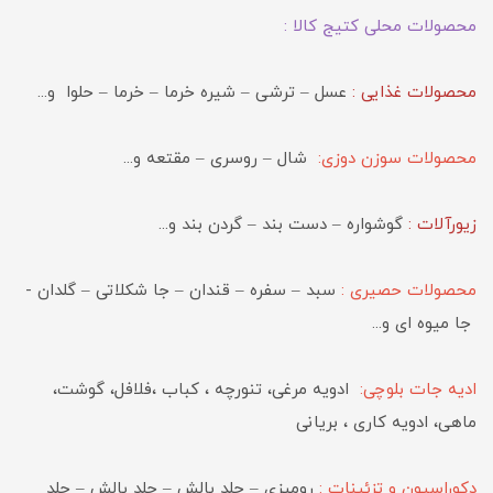
محصولات محلی کتیج کالا :
محصولات غذایی :
عسل – ترشی – شیره خرما – خرما – حلوا و...
محصولات سوزن دوزی:
شال – روسری – مقتعه و...
زیورآلات :
گوشواره – دست بند – گردن بند و...
محصولات حصیری :
سبد – سفره – قندان – جا شکلاتی – گلدان -
جا میوه ای و...
ادیه جات بلوچی:
ادویه مرغی، تنورچه ، کباب ،فلافل، گوشت،
ماهی، ادویه کاری ، بریانی
دکوراسیون و تزئینات :
رومیزی – جلد بالش – جلد بالش – جلد