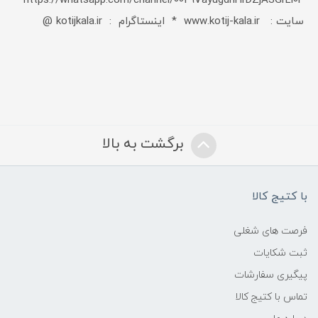
https://whatsapp.com/channel/0029VayugdnHrDZjASGrLi0F
سایت : www.kotij-kala.ir * اینستاگرام : kotijkala.ir @
برگشت به بالا
با کتیج کالا
فرصت های شغلی
ثبت شکایات
پیگیری سفارشات
تماس با کتیج کالا