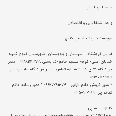
با سپاس فراوان
واحد اشتغالزایی و اقتصادی
موسسه خیریه خادمین کتیج
آدرس فروشگاه: سیستان و بلوچستان . شهرستان فنوج .کتیج –
خیابان اصلی- کوچه مسجد جامع-کد پستی :9988114373 – دفتر
فروشگاه کتیج کالا * شماره تماس : مدیر فروشگاه خانم رییسی :
09157549519
* مدیر فروش خانم بارانی : 09927791374 * مدیر رسانه خانم
کدخدایی : 09150907069
کانال و اتساپی :