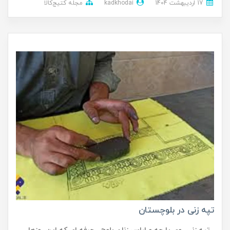
17 ارديبهشت 1404
kadkhodai
مجله کتیج‌کالا
تپه زنی در بلوچستان