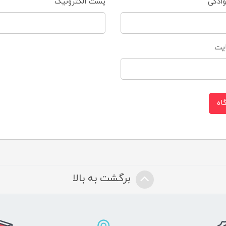
وادگی
پست الکترونیک
یت
اه
برگشت به بالا