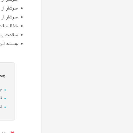
سرشار از 
سرشار از ویتام
حفظ سلا
سلامت ری
هسته این 
همچ
جا
قل
تا