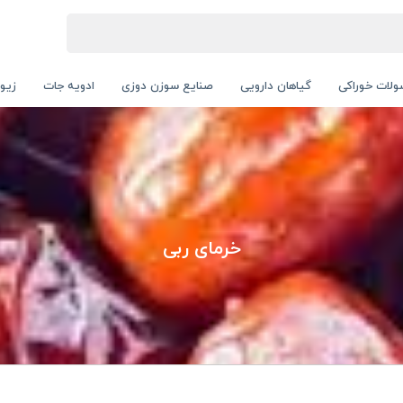
لات خوراکی
گیاهان دارویی
صنایع سوزن دوزی
ادویه جات
زیور
خرمای ربی