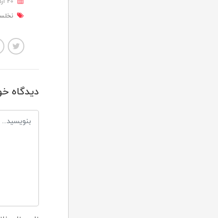
20 ارديبهشت 1404
نخلست
دیدگاه خو