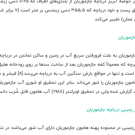
شوری خاک در حوضه آبریز دریاچه جازموریان 
است تا مناطق پست و خود دریاچه که ۵٫۵
عمان) تغییر می‌کند
زموریان
موریان به علت فرورفتن سریع آب در زمین و ساکن نماندن در دریاچه،
.[۱۰] اگرچه که معمولاً کفه جازموریان بعد از ساخت سدها بر روی رودخانه هلیل
بمپور خشک است و تنها در مواقع بارش سنگین آب ب
ب هامون جازموریان را شور می‌داند. بنابر این تحقیق او شوری آب جازموری
ه ولی در تحقیق اوبرلندر (۱۹۸۸) آب هامون قابل شُرب دانسته شده
زمینی دریاچه جازموریان
مینی در محدوده پهنه هامون جازموریان دارای آب شور می‌باشد؛ در نت