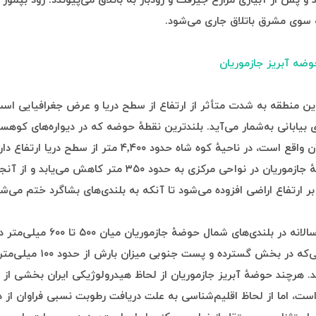
و پس از آبیاری مزارع جیرُفت و رودبار به باتلاق می‌پیوندد. رود بپمور 
 سوی مشرق باتلاق جاری می‌شود.
ضه آبریز جازموریان
ن منطقه به شدت متأثر از ارتفاع از سطح دریا و عرض جغرافیایی اس
ی بیابانی به‌شمار می‌آید. بلندترین نقطهٔ حوضه که در دیواره‌های کوهس
شمال غرب آن واقع است، در ناحیهٔ کوه شاه حدود ۴٬۴۰۰ متر از سطح دریا ا
ارتفاع در چالهٔ جازموریان در نواحی مرکزی به حدود ۳۵۰ متر کاهش می‌
ارتفاع اراضی افزوده می‌شود تا آنکه به بلندی‌های بشاگرد ختم می‌شو
میزان بارش سالانه در بلندی‌های شمال حوضهٔ جازموری
است، در حالی‌که در بخش گسترده و پست جنوبی 
د. هرچند حوضهٔ آبریز جازموریان از لحاظ هیدرولوژیکی ایران بخشی از 
است، اما از لحاظ اقلیم‌شناسی به علت دریافت رطوبت نسبی فراوان از د