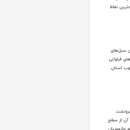
دترین نقاط
ن سیل‌های
گر خسارت های فراوانی
وب استان
 فرونشت
 آن از سطح
فه جازموریان