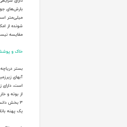
دارای شرایطی
میلی‌متر است،
شونده از امک
مقایسه نیس
خاک و پوشش 
بستر دریاچه 
آبهای زیرزم
است، دارای ز
۳ بخش دان
یک پهنه باتلا