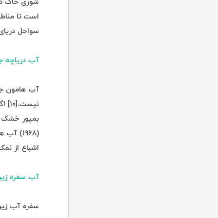
سواحل دریای 
آب دریاچه جا
آب هامون جاز
نیست
(۱۹۶۸) آ
اشباع از نمک گزارش شد
آب سفره زیر 
سفره آب زیرز