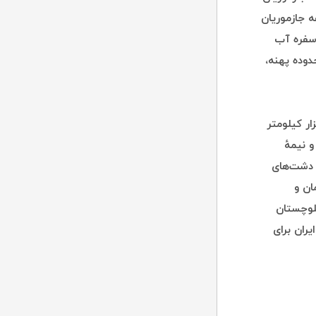
ن می‌ریزند که از جمله آن‌ها رود بَمپور و هلیل‌رود است.[۳] کفه جازموریان
 سفره آب
دوده پهنه،
اچه جازموریان ۱۰۸ هزار هکتار و وسعت حوضهٔ آبریز آن ۶۹٬۳۹۰ هزار کیلومتر
ن کرمان و نیمهٔ
ارد. دشت‌های
ان و
لوچستان
ران برای