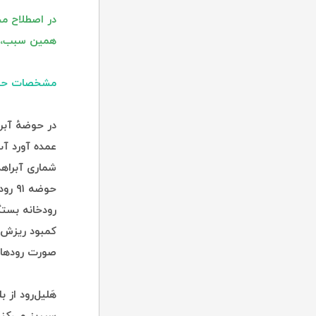
در اصطلاح مح
همین سبب، ا
مشخصات حو
در حوضهٔ آبری
عمده آورد آب
شماری آبراهه
حوضه
رودخانه بستگ
کمبود ریزش‌ه
صورت رودهای
هَلیل‌رود از