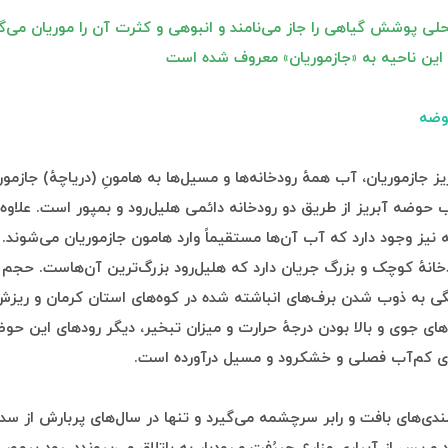
لی پوشش گیاهی را جاز می‌نامند و انبوهی و کثرت آن را موریان می‌گو
ین ناحیه به «جازموریان» معروف شده است
ضه
ز جازموریان، آب همهٔ رودخانه‌ها و مسیل‌ها به هامونِ (دریاچهٔ) جازموری
 حوضه آبریز از طریق دو رودخانه دائمی هلیل‌رود و بمپور است. علاوه ب
 نیز وجود دارد که آب آن‌ها مستقیماً وارد هامون جازموریان می‌شوند. 
 ۹۱ رودخانهٔ کوچک و بزرگ جریان دارد که هلیل‌رود بزرگ‌ترین آن‌هاست. حج
ی به ذوب شدن برف‌های انباشته شده در کوه‌های استان کرمان و ریزش ب
ای جوی و بالا بودن درجهٔ حرارت و میزان تبخیر، دیگر رودهای این حوض
 کم‌آب فصلی و خشکرود و مسیل درآورده است.
 بلندی‌های بافت و رابر سرچشمه می‌گیرد و تنها در سال‌های پربارش از س