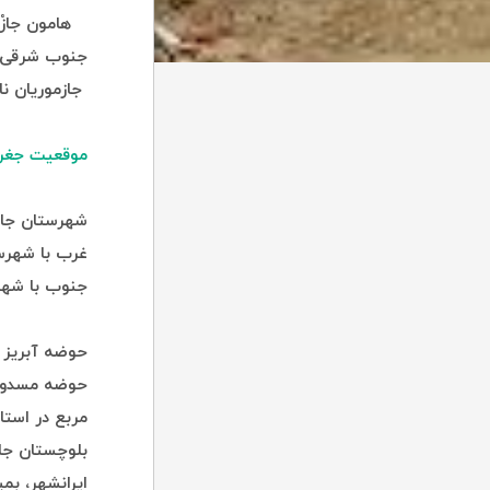
هامون جازْم
جنوب شرقی ا
جازموریان نا
موقعیت جغرا
شهرستان جازم
غرب با شهرست
جنوب با شهر
بلوچستان جای
ایرانشهر، بم