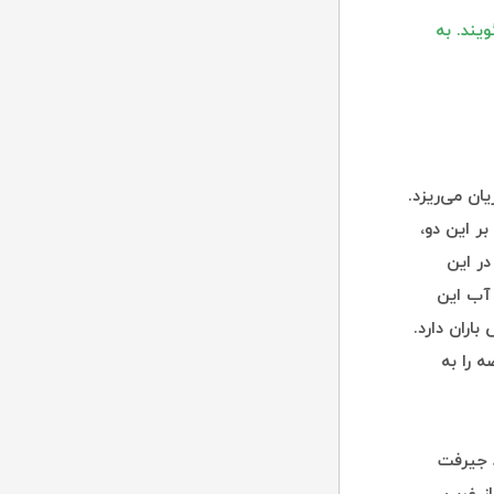
یند. به
ان می‌ریزد.
ر این دو،
در این
م آب این
اران دارد.
ه را به
د جیرفت