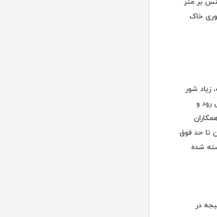
از بلندی‌های اطراف که ۰/۶۵ دسی زیمنس بر متر
۳۵ دسی زیمنس بر متر است (۷ برابر شوری خاک
 زیاد شور
 رود و
ه دریاچه می‌رسد.[۸] فیشر و همکاران
ان تا حد فوق
یجه در