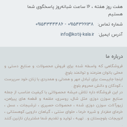
هفت روز هفته ، 16 ساعت شبانه‌روز پاسخگوی شما
هستیم
شماره تماس:
09154366138 - 09154344486
آدرس ایمیل:
info@kotij-kala.ir
درباره ما
فروشگاهی که واسطه شده برای فروش محصولات و صنایع دستی و
محلی بانوان هنرمند و توانمند بلوچ.
اینجا جاییست برای تبادل مهر و همدلی و همدردی با زنان خود سرپرست
، کودکان و دانش محروم بلوچ .
در این فروشگاه داره تلاش میشه محصولاتی با کیفیت مناسب از جمله
صنایع سوزن دوزی مثل شال، روسری، مقنعه و قطعه های پیراهن،
زیورآلات سوزن دوزی شده ، محصولات حصیری ، ترشیجات ، عسل ،
خرمای مغزدار و شیره خرما ، حلوای سنتی ، گیاهان دارویی کوهستانی ،
ادویجات بلوچستان و... تهیه ، تولید و تقدیم شما مشتریان نازنین کنند
.