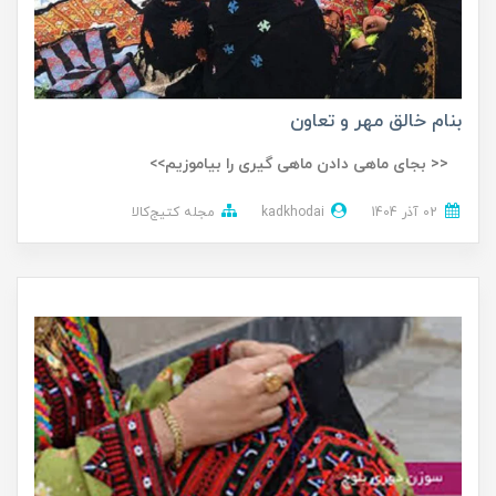
بنام خالق مهر و تعاون
<< بجای ماهی دادن ماهی گیری را بیاموزیم>>
02 آذر 1404
kadkhodai
مجله کتیج‌کالا