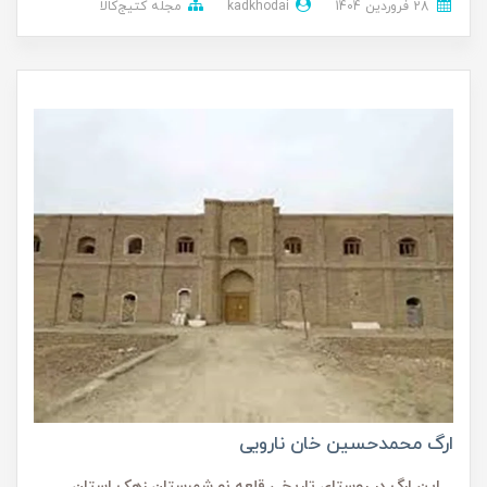
28 فروردین 1404
kadkhodai
مجله کتیج‌کالا
ارگ محمدحسین خان نارویی
این ارگ در روستای تاریخی قلعه نو شهرستان زهک استان