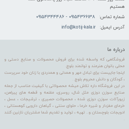
هستیم
شماره تماس:
09154366138 - 09154344486
آدرس ایمیل:
info@kotij-kala.ir
درباره ما
فروشگاهی که واسطه شده برای فروش محصولات و صنایع دستی و
محلی بانوان هنرمند و توانمند بلوچ.
اینجا جاییست برای تبادل مهر و همدلی و همدردی با زنان خود سرپرست
، کودکان و دانش محروم بلوچ .
در این فروشگاه داره تلاش میشه محصولاتی با کیفیت مناسب از جمله
صنایع سوزن دوزی مثل شال، روسری، مقنعه و قطعه های پیراهن،
زیورآلات سوزن دوزی شده ، محصولات حصیری ، ترشیجات ، عسل ،
خرمای مغزدار و شیره خرما ، حلوای سنتی ، گیاهان دارویی کوهستانی ،
ادویجات بلوچستان و... تهیه ، تولید و تقدیم شما مشتریان نازنین کنند
.