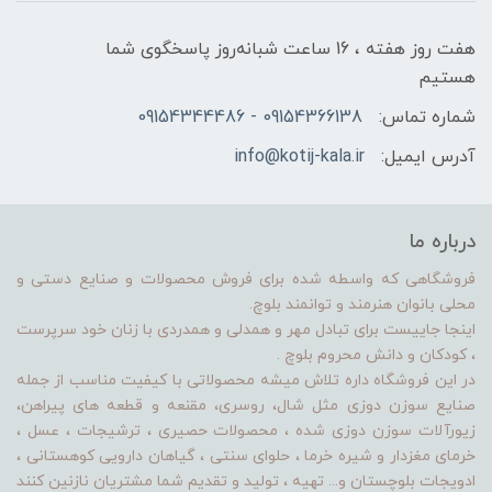
هفت روز هفته ، 16 ساعت شبانه‌روز پاسخگوی شما
هستیم
شماره تماس:
09154366138 - 09154344486
آدرس ایمیل:
info@kotij-kala.ir
درباره ما
فروشگاهی که واسطه شده برای فروش محصولات و صنایع دستی و
محلی بانوان هنرمند و توانمند بلوچ.
اینجا جاییست برای تبادل مهر و همدلی و همدردی با زنان خود سرپرست
، کودکان و دانش محروم بلوچ .
در این فروشگاه داره تلاش میشه محصولاتی با کیفیت مناسب از جمله
صنایع سوزن دوزی مثل شال، روسری، مقنعه و قطعه های پیراهن،
زیورآلات سوزن دوزی شده ، محصولات حصیری ، ترشیجات ، عسل ،
خرمای مغزدار و شیره خرما ، حلوای سنتی ، گیاهان دارویی کوهستانی ،
ادویجات بلوچستان و... تهیه ، تولید و تقدیم شما مشتریان نازنین کنند