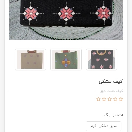
کیف مشکی
کیف دست دوز
انتخاب رنگ:
سبز=مشکی=کرم