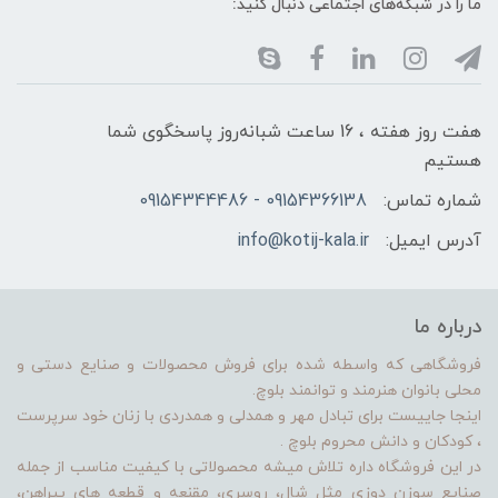
ما را در شبکه‌های اجتماعی دنبال کنید:
هفت روز هفته ، 16 ساعت شبانه‌روز پاسخگوی شما
هستیم
شماره تماس:
09154366138 - 09154344486
آدرس ایمیل:
info@kotij-kala.ir
درباره ما
فروشگاهی که واسطه شده برای فروش محصولات و صنایع دستی و
محلی بانوان هنرمند و توانمند بلوچ.
اینجا جاییست برای تبادل مهر و همدلی و همدردی با زنان خود سرپرست
، کودکان و دانش محروم بلوچ .
در این فروشگاه داره تلاش میشه محصولاتی با کیفیت مناسب از جمله
صنایع سوزن دوزی مثل شال، روسری، مقنعه و قطعه های پیراهن،