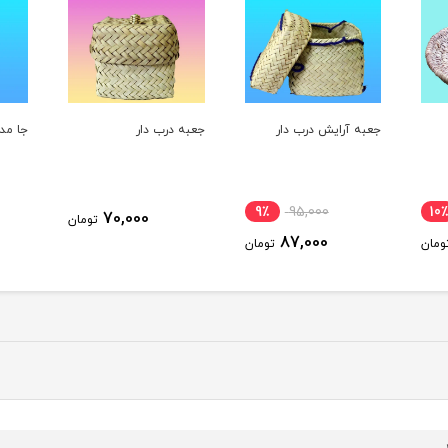
جعبه درب دار
جا مدادی
جا آج
23٪
90,000
9٪
70,000
تومان
70,000
تومان
تومان