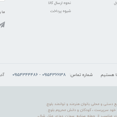
ل
نحوه ارسال کالا
شیوه پرداخت
ما ر
شماره تماس:
09154366138 - 09154344486
آدر
ستی و محلی بانوان هنرمند و توانمند بلوچ.
ن خود سرپرست ، کودکان و دانش محروم بلوچ .
یت مناسب از جمله صنایع سوزن دوزی مثل شال،