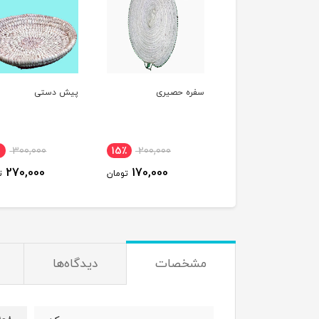
ره حصیری
پیش دستی
جعبه آرایش درب دار
95,000
10٪
300,000
15٪
200,000
87,000
270,000
170,000
تومان
تومان
مشخصات
دیدگاه‌ها