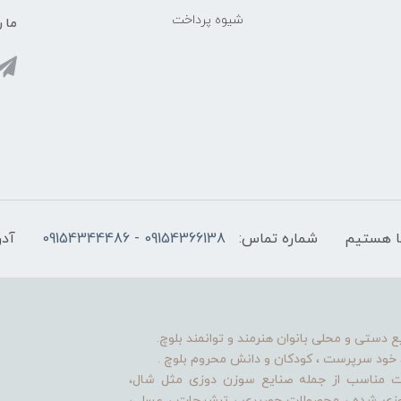
شیوه پرداخت
ما ر
شماره تماس:
09154366138 - 09154344486
آدر
ستی و محلی بانوان هنرمند و توانمند بلوچ.
ن خود سرپرست ، کودکان و دانش محروم بلوچ .
یت مناسب از جمله صنایع سوزن دوزی مثل شال،
دوزی شده ، محصولات حصیری ، ترشیجات ، عسل ،