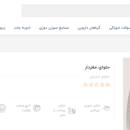
لات خوراکی
گیاهان دارویی
صنایع سوزن دوزی
ادویه جات
زیور
حلوای مغزدار
حلوای ابجیلی
امکان تحویل
امکان
۷ روز ضمانت
تیپاکس
پرداخت در
بازگشت
محل