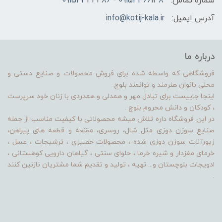
شماره تماس:
09154366138 - 09154344486
آدرس ایمیل:
info@kotij-kala.ir
درباره ما
فروشگاهی که واسطه شده برای فروش محصولات و صنایع دستی و
محلی بانوان هنرمند و توانمند بلوچ.
اینجا جاییست برای تبادل مهر و همدلی و همدردی با زنان خود سرپرست
، کودکان و دانش محروم بلوچ .
در این فروشگاه داره تلاش میشه محصولاتی با کیفیت مناسب از جمله
صنایع سوزن دوزی مثل شال، روسری، مقنعه و قطعه های پیراهن،
زیورآلات سوزن دوزی شده ، محصولات حصیری ، ترشیجات ، عسل ،
خرمای مغزدار و شیره خرما ، حلوای سنتی ، گیاهان دارویی کوهستانی ،
ادویجات بلوچستان و... تهیه ، تولید و تقدیم شما مشتریان نازنین کنند
.