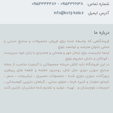
شماره تماس:
09154366138 - 09154344486
آدرس ایمیل:
info@kotij-kala.ir
درباره ما
فروشگاهی که واسطه شده برای فروش محصولات و صنایع دستی و
محلی بانوان هنرمند و توانمند بلوچ.
اینجا جاییست برای تبادل مهر و همدلی و همدردی با زنان خود سرپرست
، کودکان و دانش محروم بلوچ .
در این فروشگاه داره تلاش میشه محصولاتی با کیفیت مناسب از جمله
صنایع سوزن دوزی مثل شال، روسری، مقنعه و قطعه های پیراهن،
زیورآلات سوزن دوزی شده ، محصولات حصیری ، ترشیجات ، عسل ،
خرمای مغزدار و شیره خرما ، حلوای سنتی ، گیاهان دارویی کوهستانی ،
ادویجات بلوچستان و... تهیه ، تولید و تقدیم شما مشتریان نازنین کنند
.