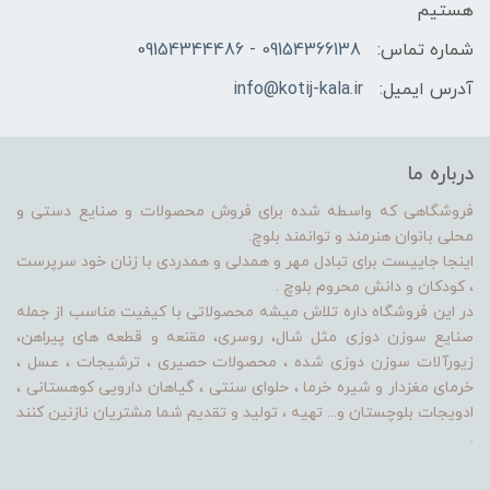
هستیم
شماره تماس:
09154366138 - 09154344486
آدرس ایمیل:
info@kotij-kala.ir
درباره ما
فروشگاهی که واسطه شده برای فروش محصولات و صنایع دستی و
محلی بانوان هنرمند و توانمند بلوچ.
اینجا جاییست برای تبادل مهر و همدلی و همدردی با زنان خود سرپرست
، کودکان و دانش محروم بلوچ .
در این فروشگاه داره تلاش میشه محصولاتی با کیفیت مناسب از جمله
صنایع سوزن دوزی مثل شال، روسری، مقنعه و قطعه های پیراهن،
زیورآلات سوزن دوزی شده ، محصولات حصیری ، ترشیجات ، عسل ،
خرمای مغزدار و شیره خرما ، حلوای سنتی ، گیاهان دارویی کوهستانی ،
ادویجات بلوچستان و... تهیه ، تولید و تقدیم شما مشتریان نازنین کنند
.